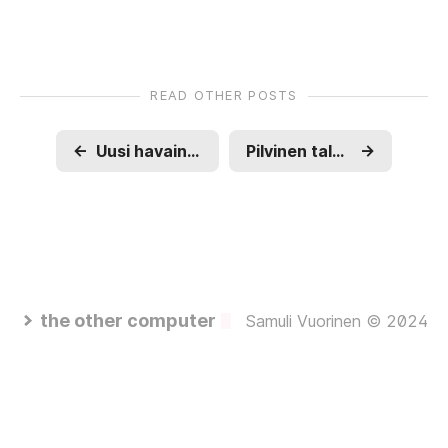
READ OTHER POSTS
←
Uusi havaintosuoja Komakalliolle
Pilvinen talvi 2014-2015
→
the other computer
Samuli Vuorinen © 2024